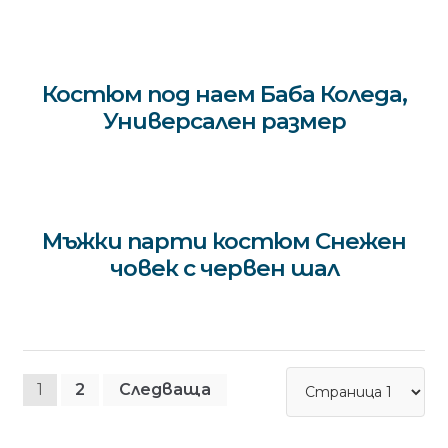
Костюм под наем Баба Коледа,
Универсален размер
Мъжки парти костюм Снежен
човек с червен шал
Разделяне
1
2
Следваща
на
публикациите