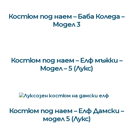
Парти костюми под наем
EXPA
CHILD
Костюм под наем – Баба Коледа –
MENU
Детски градини и училища
EXPA
Модел 3
CHILD
MENU
Контакти
Костюм под наем – Елф мъжки –
Модел – 5 (Лукс)
Костюм под наем – Елф Дамски –
модел 5 (Лукс)