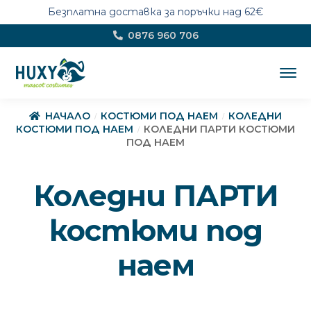
Безплатна доставка за поръчки над 62€
Skip
Skip
0876 960 706
to
to
navigation
content
НОВО
НАЧАЛО
КОСТЮМИ ПОД НАЕМ
КОЛЕДНИ
КОСТЮМИ ПОД НАЕМ
КОЛЕДНИ ПАРТИ КОСТЮМИ
ПОД НАЕМ
Костюми по поръчка
Коледни ПАРТИ
ТЕМИ
EXPA
CHILD
MENU
костюми под
Цялостен дизайн
EXPA
CHILD
MENU
наем
Магазин
EXPA
CHILD
MENU
Костюми под наем
EXPA
CHILD