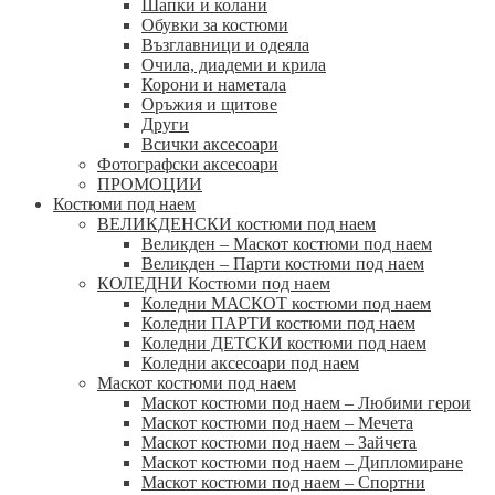
Шапки и колани
Обувки за костюми
Възглавници и одеяла
Очила, диадеми и крила
Корони и наметала
Оръжия и щитове
Други
Всички аксесоари
Фотографски аксесоари
ПРОМОЦИИ
Костюми под наем
ВЕЛИКДЕНСКИ костюми под наем
Великден – Маскот костюми под наем
Великден – Парти костюми под наем
КОЛЕДНИ Костюми под наем
Коледни МАСКОТ костюми под наем
Коледни ПАРТИ костюми под наем
Коледни ДЕТСКИ костюми под наем
Коледни аксесоари под наем
Маскот костюми под наем
Маскот костюми под наем – Любими герои
Маскот костюми под наем – Мечета
Маскот костюми под наем – Зайчета
Маскот костюми под наем – Дипломиране
Маскот костюми под наем – Спортни