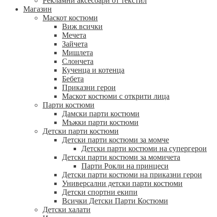
Рекламни аксесоари от текстил
Магазин
Маскот костюми
Виж всички
Мечета
Зайчета
Мишлета
Слончета
Кученца и котенца
Бебета
Приказни герои
Маскот костюми с открити лица
Парти костюми
Дамски парти костюми
Мъжки парти костюми
Детски парти костюми
Детски парти костюми за момче
Детски парти костюми на супергерои
Детски парти костюми за момичета
Парти Рокли на принцеси
Детски парти костюми на приказни герои
Универсални детски парти костюми
Детски спортни екипи
Всички Детски Парти Костюми
Детски халати