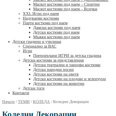
Маскот костюми под наем – Спортни
Маскот костюми под наем – Всички
XXL Игри под наем
Надуваеми костюми
Парти костюми под наем
Дамски костюми под наем
Детски костюми под наем
Мъжки костюми под наем
Детски градини и училища
Специално за ВАС
Игри
Препоръчани ИГРИ за детска градина
Детски костюми за представления
Детски театрални и танцови костюми
Детски народни носии
Детски костюми на цветя
Детски костюми на плодове и зеленчуци
Детски костюми на животни
Детски тоги
Контакти
Начало
/
ТЕМИ
/
КОЛЕДА
/
Коледни Декорации
Коледни Декорации