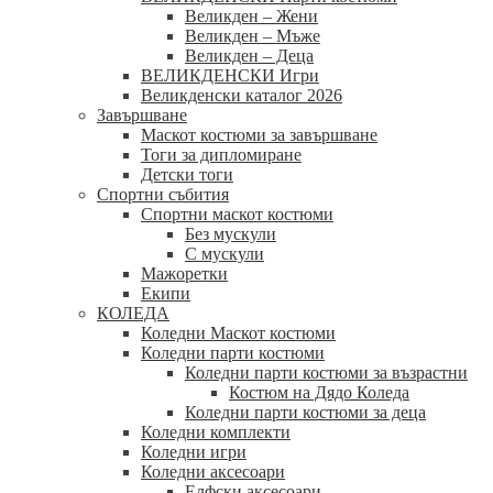
Великден – Жени
Великден – Мъже
Великден – Деца
ВЕЛИКДЕНСКИ Игри
Великденски каталог 2026
Завършване
Маскот костюми за завършване
Тоги за дипломиране
Детски тоги
Спортни събития
Спортни маскот костюми
Без мускули
С мускули
Мажоретки
Екипи
КОЛЕДА
Коледни Маскот костюми
Коледни парти костюми
Коледни парти костюми за възрастни
Костюм на Дядо Коледа
Коледни парти костюми за деца
Коледни комплекти
Коледни игри
Коледни аксесоари
Елфски аксесоари