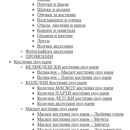
Перуки и бради
Шапки и колани
Обувки за костюми
Възглавници и одеяла
Очила, диадеми и крила
Корони и наметала
Оръжия и щитове
Други
Всички аксесоари
Фотографски аксесоари
ПРОМОЦИИ
Костюми под наем
ВЕЛИКДЕНСКИ костюми под наем
Великден – Маскот костюми под наем
Великден – Парти костюми под наем
КОЛЕДНИ Костюми под наем
Коледни МАСКОТ костюми под наем
Коледни ПАРТИ костюми под наем
Коледни ДЕТСКИ костюми под наем
Коледни аксесоари под наем
Маскот костюми под наем
Маскот костюми под наем – Любими герои
Маскот костюми под наем – Мечета
Маскот костюми под наем – Зайчета
Маскот костюми под наем – Дипломиране