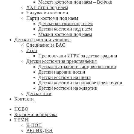
Маскот костюми под наем – Всички
XXL Игри под наем
Надуваеми костюми
Парти костюми под наем
Дамски костюми под наем
Детски костюми под наем
Мъжки костюми под наем
Детски градини и училища
Специално за ВАС
Игри
Препоръчани ИГРИ за детска градина
Детски костюми за представления
Детски театрални и танцови костюми
Детски народни носии
Детски костюми на цветя
Детски костюми на плодове и зеленчуци
Детски костюми на животни
Детски тоги
Контакти
НОВО
Костюми по поръчка
ТЕМИ
К-ПОП
ВЕЛИКДЕН