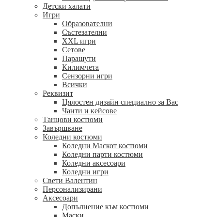
Детски халати
Игри
Образователни
Състезателни
XXL игри
Сетове
Парашути
Килимчета
Сензорни игри
Всички
Реквизит
Цялостен дизайн специално за Вас
Чанти и кейсове
Танцови костюми
Завършване
Коледни костюми
Коледни Маскот костюми
Коледни парти костюми
Коледни аксесоари
Коледни игри
Свети Валентин
Персонализирани
Аксесоари
Допълнение към костюми
Маски