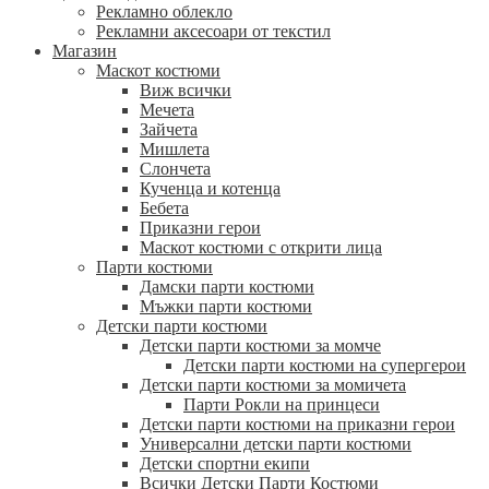
Рекламно облекло
Рекламни аксесоари от текстил
Магазин
Маскот костюми
Виж всички
Мечета
Зайчета
Мишлета
Слончета
Кученца и котенца
Бебета
Приказни герои
Маскот костюми с открити лица
Парти костюми
Дамски парти костюми
Мъжки парти костюми
Детски парти костюми
Детски парти костюми за момче
Детски парти костюми на супергерои
Детски парти костюми за момичета
Парти Рокли на принцеси
Детски парти костюми на приказни герои
Универсални детски парти костюми
Детски спортни екипи
Всички Детски Парти Костюми