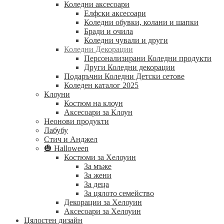
Коледни аксесоари
Елфски аксесоари
Коледни обувки, колани и шапки
Бради и очила
Коледни чували и други
Коледни Декорации
Персонализирани Коледни продукти
Други Коледни декорации
Подаръчни Коледни Детски сетове
Коледен каталог 2025
Клоуни
Костюм на клоун
Аксесоари за Клоун
Неонови продукти
Лабубу
Стич и Анджел
🎃 Halloween
Костюми за Хелоуин
За мъже
За жени
За деца
За цялото семейство
Декорации за Хелоуин
Аксесоари за Хелоуин
Цялостен дизайн