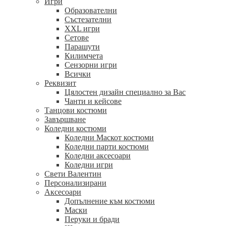
Игри
Образователни
Състезателни
XXL игри
Сетове
Парашути
Килимчета
Сензорни игри
Всички
Реквизит
Цялостен дизайн специално за Вас
Чанти и кейсове
Танцови костюми
Завършване
Коледни костюми
Коледни Маскот костюми
Коледни парти костюми
Коледни аксесоари
Коледни игри
Свети Валентин
Персонализирани
Аксесоари
Допълнение към костюми
Маски
Перуки и бради