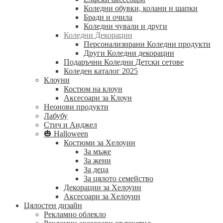
Коледни обувки, колани и шапки
Бради и очила
Коледни чували и други
Коледни Декорации
Персонализирани Коледни продукти
Други Коледни декорации
Подаръчни Коледни Детски сетове
Коледен каталог 2025
Клоуни
Костюм на клоун
Аксесоари за Клоун
Неонови продукти
Лабубу
Стич и Анджел
🎃 Halloween
Костюми за Хелоуин
За мъже
За жени
За деца
За цялото семейство
Декорации за Хелоуин
Аксесоари за Хелоуин
Цялостен дизайн
Рекламно облекло