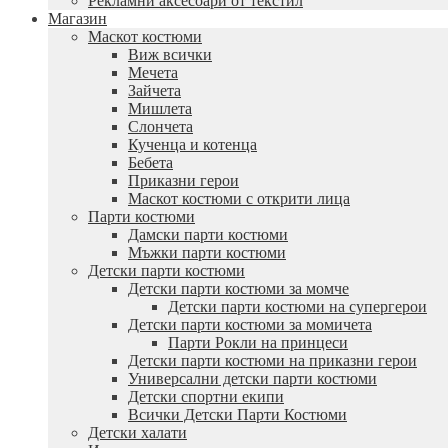
Рекламни аксесоари от текстил
Магазин
Маскот костюми
Виж всички
Мечета
Зайчета
Мишлета
Слончета
Кученца и котенца
Бебета
Приказни герои
Маскот костюми с открити лица
Парти костюми
Дамски парти костюми
Мъжки парти костюми
Детски парти костюми
Детски парти костюми за момче
Детски парти костюми на супергерои
Детски парти костюми за момичета
Парти Рокли на принцеси
Детски парти костюми на приказни герои
Универсални детски парти костюми
Детски спортни екипи
Всички Детски Парти Костюми
Детски халати