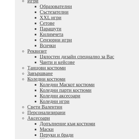
Игри
Образователни
Състезателни
XXL игри
Сетове
Парашути
Килимчета
Сензорни игри
Всички
Реквизит
Цялостен дизайн специално за Вас
Чанти и кейсове
Танцови костюми
Завършване
Коледни костюми
Коледни Маскот костюми
Коледни парти костюми
Коледни аксесоари
Коледни игри
Свети Валентин
Персонализирани
Аксесоари
Допълнение към костюми
Маски
Перуки и бради