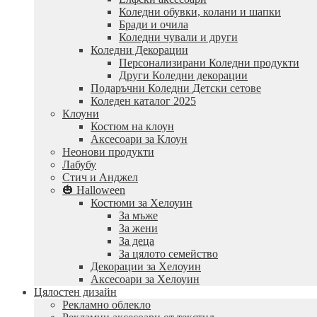
Коледни обувки, колани и шапки
Бради и очила
Коледни чували и други
Коледни Декорации
Персонализирани Коледни продукти
Други Коледни декорации
Подаръчни Коледни Детски сетове
Коледен каталог 2025
Клоуни
Костюм на клоун
Аксесоари за Клоун
Неонови продукти
Лабубу
Стич и Анджел
🎃 Halloween
Костюми за Хелоуин
За мъже
За жени
За деца
За цялото семейство
Декорации за Хелоуин
Аксесоари за Хелоуин
Цялостен дизайн
Рекламно облекло