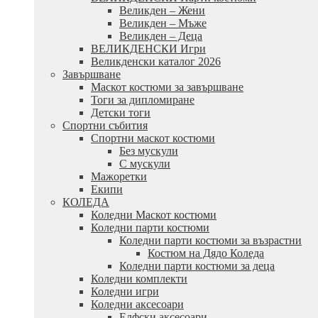
Великден – Жени
Великден – Мъже
Великден – Деца
ВЕЛИКДЕНСКИ Игри
Великденски каталог 2026
Завършване
Маскот костюми за завършване
Тоги за дипломиране
Детски тоги
Спортни събития
Спортни маскот костюми
Без мускули
С мускули
Мажоретки
Екипи
КОЛЕДА
Коледни Маскот костюми
Коледни парти костюми
Коледни парти костюми за възрастни
Костюм на Дядо Коледа
Коледни парти костюми за деца
Коледни комплекти
Коледни игри
Коледни аксесоари
Елфски аксесоари