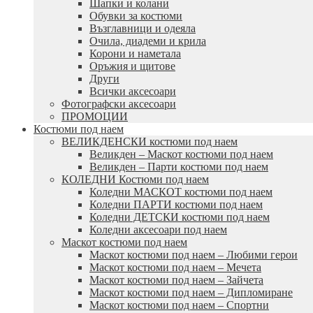
Шапки и колани
Обувки за костюми
Възглавници и одеяла
Очила, диадеми и крила
Корони и наметала
Оръжия и щитове
Други
Всички аксесоари
Фотографски аксесоари
ПРОМОЦИИ
Костюми под наем
ВЕЛИКДЕНСКИ костюми под наем
Великден – Маскот костюми под наем
Великден – Парти костюми под наем
КОЛЕДНИ Костюми под наем
Коледни МАСКОТ костюми под наем
Коледни ПАРТИ костюми под наем
Коледни ДЕТСКИ костюми под наем
Коледни аксесоари под наем
Маскот костюми под наем
Маскот костюми под наем – Любими герои
Маскот костюми под наем – Мечета
Маскот костюми под наем – Зайчета
Маскот костюми под наем – Дипломиране
Маскот костюми под наем – Спортни