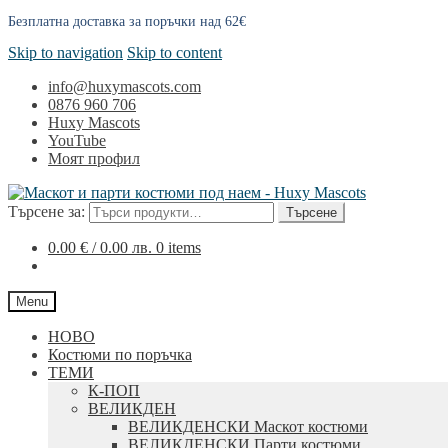
Безплатна доставка за поръчки над 62€
Skip to navigation
Skip to content
info@huxymascots.com
0876 960 706
Huxy Mascots
YouTube
Моят профил
Търсене за:
Търсене
0.00
€
/ 0.00 лв.
0 items
Menu
НОВО
Костюми по поръчка
ТЕМИ
К-ПОП
ВЕЛИКДЕН
ВЕЛИКДЕНСКИ Маскот костюми
ВЕЛИКДЕНСКИ Парти костюми