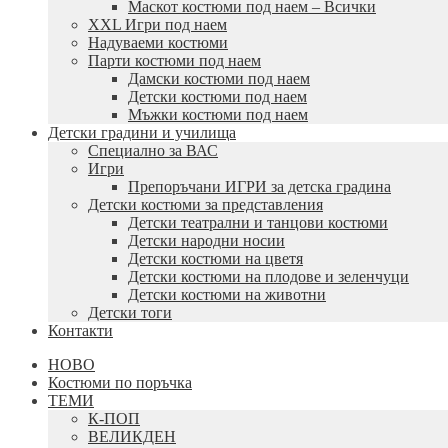
Маскот костюми под наем – Всички
XXL Игри под наем
Надуваеми костюми
Парти костюми под наем
Дамски костюми под наем
Детски костюми под наем
Мъжки костюми под наем
Детски градини и училища
Специално за ВАС
Игри
Препоръчани ИГРИ за детска градина
Детски костюми за представления
Детски театрални и танцови костюми
Детски народни носии
Детски костюми на цветя
Детски костюми на плодове и зеленчуци
Детски костюми на животни
Детски тоги
Контакти
НОВО
Костюми по поръчка
ТЕМИ
К-ПОП
ВЕЛИКДЕН