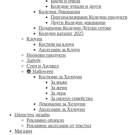
Бради и очила
Коледни чували и други
Коледни Декорации
Персонализирани Коледни продукти
Други Коледни декорации
Подаръчни Коледни Детски сетове
Коледен каталог 2025
Клоуни
Костюм на клоун
Аксесоари за Клоун
Неонови продукти
Лабубу
Стич и Анджел
🎃 Halloween
Костюми за Хелоуин
За мъже
За жени
За деца
За цялото семейство
Декорации за Хелоуин
Аксесоари за Хелоуин
Цялостен дизайн
Рекламно облекло
Рекламни аксесоари от текстил
Магазин