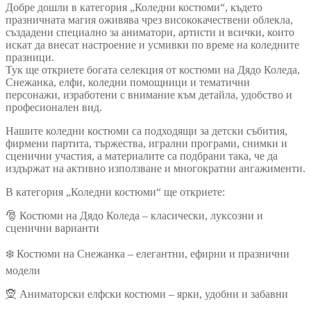
Добре дошли в категория „Коледни костюми“, където
празничната магия оживява чрез висококачествени облекла,
създадени специално за аниматори, артисти и всички, които
искат да внесат настроение и усмивки по време на коледните
празници.
Тук ще откриете богата селекция от костюми на Дядо Коледа,
Снежанка, елфи, коледни помощници и тематични
персонажи, изработени с внимание към детайла, удобство и
професионален вид.
Нашите коледни костюми са подходящи за детски събития,
фирмени партита, тържества, игрални програми, снимки и
сценични участия, а материалите са подбрани така, че да
издържат на активно използване и многократни ангажименти.
В категория „Коледни костюми“ ще откриете:
🎅 Костюми на Дядо Коледа – класически, луксозни и
сценични варианти
❄️ Костюми на Снежанка – елегантни, ефирни и празнични
модели
🧝 Аниматорски елфски костюми – ярки, удобни и забавни