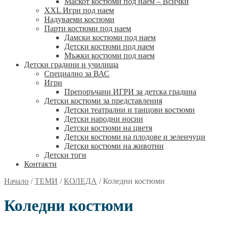
Маскот костюми под наем – Всички
XXL Игри под наем
Надуваеми костюми
Парти костюми под наем
Дамски костюми под наем
Детски костюми под наем
Мъжки костюми под наем
Детски градини и училища
Специално за ВАС
Игри
Препоръчани ИГРИ за детска градина
Детски костюми за представления
Детски театрални и танцови костюми
Детски народни носии
Детски костюми на цветя
Детски костюми на плодове и зеленчуци
Детски костюми на животни
Детски тоги
Контакти
Начало
/
ТЕМИ
/
КОЛЕДА
/
Коледни костюми
Коледни костюми