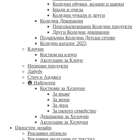
Коледни обувки, колани и шапки
Бради и очила
Коледни чували и други
Коледни Декорации
Персонализирани Коледни продукти
Други Коледни декорации
Подаръчни Коледни Детски сетове
Коледен каталог 2025
Клоуни
Костюм на клоун
Аксесоари за Клоун
Неонови продукти
Лабубу
Стич и Анджел
🎃 Halloween
Костюми за Хелоуин
За мъже
За жени
За деца
За цялото семейство
Декорации за Хелоуин
Аксесоари за Хелоуин
Цялостен дизайн
Рекламно облекло
Рекламни аксесоари от текстил