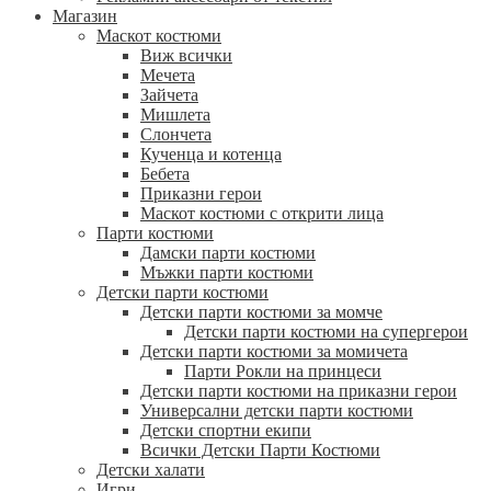
Магазин
Маскот костюми
Виж всички
Мечета
Зайчета
Мишлета
Слончета
Кученца и котенца
Бебета
Приказни герои
Маскот костюми с открити лица
Парти костюми
Дамски парти костюми
Мъжки парти костюми
Детски парти костюми
Детски парти костюми за момче
Детски парти костюми на супергерои
Детски парти костюми за момичета
Парти Рокли на принцеси
Детски парти костюми на приказни герои
Универсални детски парти костюми
Детски спортни екипи
Всички Детски Парти Костюми
Детски халати
Игри