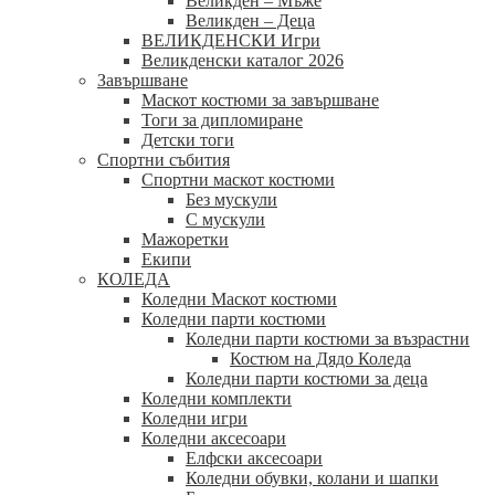
Великден – Мъже
Великден – Деца
ВЕЛИКДЕНСКИ Игри
Великденски каталог 2026
Завършване
Маскот костюми за завършване
Тоги за дипломиране
Детски тоги
Спортни събития
Спортни маскот костюми
Без мускули
С мускули
Мажоретки
Екипи
КОЛЕДА
Коледни Маскот костюми
Коледни парти костюми
Коледни парти костюми за възрастни
Костюм на Дядо Коледа
Коледни парти костюми за деца
Коледни комплекти
Коледни игри
Коледни аксесоари
Елфски аксесоари
Коледни обувки, колани и шапки