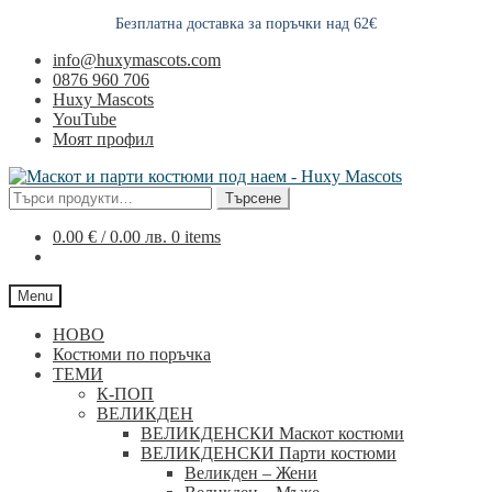
Безплатна доставка за поръчки над 62€
Skip
Skip
info@huxymascots.com
to
to
0876 960 706
navigation
content
Huxy Mascots
YouTube
Моят профил
Търсене
Търсене
за:
0.00
€
/ 0.00 лв.
0 items
Menu
НОВО
Костюми по поръчка
ТЕМИ
К-ПОП
ВЕЛИКДЕН
ВЕЛИКДЕНСКИ Маскот костюми
ВЕЛИКДЕНСКИ Парти костюми
Великден – Жени