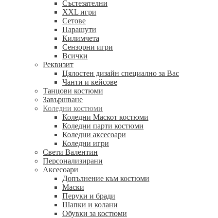
Състезателни
XXL игри
Сетове
Парашути
Килимчета
Сензорни игри
Всички
Реквизит
Цялостен дизайн специално за Вас
Чанти и кейсове
Танцови костюми
Завършване
Коледни костюми
Коледни Маскот костюми
Коледни парти костюми
Коледни аксесоари
Коледни игри
Свети Валентин
Персонализирани
Аксесоари
Допълнение към костюми
Маски
Перуки и бради
Шапки и колани
Обувки за костюми