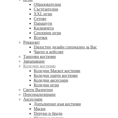
Образователни
Състезателни
XXL игри
Сетове
Парашути
Килимчета
Сензорни игри
Всички
Реквизит
Цялостен дизайн специално за Вас
Чанти и кейсове
Танцови костюми
Завършване
Коледни костюми
Коледни Маскот костюми
Коледни парти костюми
Коледни аксесоари
Коледни игри
Свети Валентин
Персонализирани
Аксесоари
Допълнение към костюми
Маски
Перуки и бради