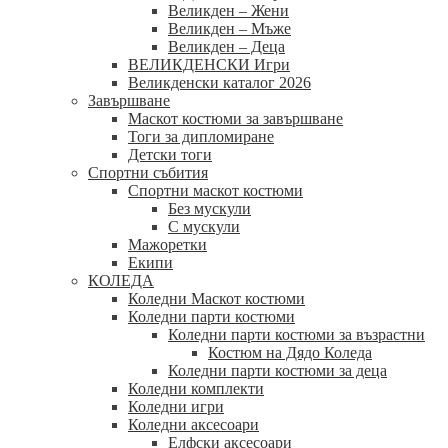
Великден – Жени
Великден – Мъже
Великден – Деца
ВЕЛИКДЕНСКИ Игри
Великденски каталог 2026
Завършване
Маскот костюми за завършване
Тоги за дипломиране
Детски тоги
Спортни събития
Спортни маскот костюми
Без мускули
С мускули
Мажоретки
Екипи
КОЛЕДА
Коледни Маскот костюми
Коледни парти костюми
Коледни парти костюми за възрастни
Костюм на Дядо Коледа
Коледни парти костюми за деца
Коледни комплекти
Коледни игри
Коледни аксесоари
Елфски аксесоари