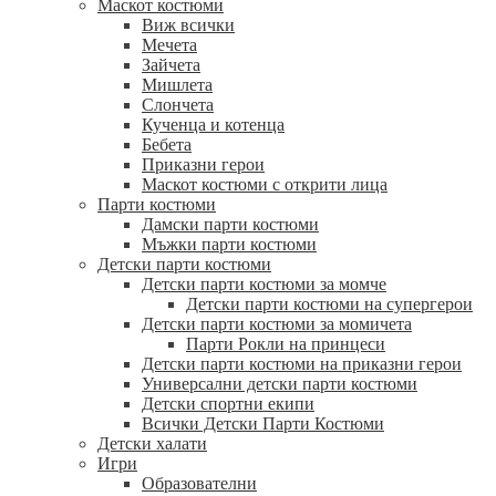
Маскот костюми
Виж всички
Мечета
Зайчета
Мишлета
Слончета
Кученца и котенца
Бебета
Приказни герои
Маскот костюми с открити лица
Парти костюми
Дамски парти костюми
Мъжки парти костюми
Детски парти костюми
Детски парти костюми за момче
Детски парти костюми на супергерои
Детски парти костюми за момичета
Парти Рокли на принцеси
Детски парти костюми на приказни герои
Универсални детски парти костюми
Детски спортни екипи
Всички Детски Парти Костюми
Детски халати
Игри
Образователни