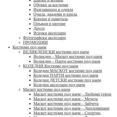
Шапки и колани
Обувки за костюми
Възглавници и одеяла
Очила, диадеми и крила
Корони и наметала
Оръжия и щитове
Други
Всички аксесоари
Фотографски аксесоари
ПРОМОЦИИ
Костюми под наем
ВЕЛИКДЕНСКИ костюми под наем
Великден – Маскот костюми под наем
Великден – Парти костюми под наем
КОЛЕДНИ Костюми под наем
Коледни МАСКОТ костюми под наем
Коледни ПАРТИ костюми под наем
Коледни ДЕТСКИ костюми под наем
Коледни аксесоари под наем
Маскот костюми под наем
Маскот костюми под наем – Любими герои
Маскот костюми под наем – Мечета
Маскот костюми под наем – Зайчета
Маскот костюми под наем – Дипломиране
Маскот костюми под наем – Спортни