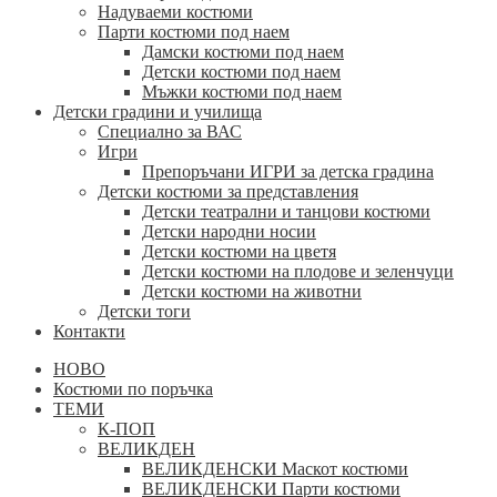
Надуваеми костюми
Парти костюми под наем
Дамски костюми под наем
Детски костюми под наем
Мъжки костюми под наем
Детски градини и училища
Специално за ВАС
Игри
Препоръчани ИГРИ за детска градина
Детски костюми за представления
Детски театрални и танцови костюми
Детски народни носии
Детски костюми на цветя
Детски костюми на плодове и зеленчуци
Детски костюми на животни
Детски тоги
Контакти
НОВО
Костюми по поръчка
ТЕМИ
К-ПОП
ВЕЛИКДЕН
ВЕЛИКДЕНСКИ Маскот костюми
ВЕЛИКДЕНСКИ Парти костюми