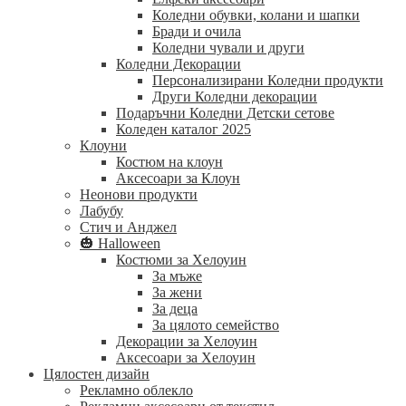
Коледни обувки, колани и шапки
Бради и очила
Коледни чували и други
Коледни Декорации
Персонализирани Коледни продукти
Други Коледни декорации
Подаръчни Коледни Детски сетове
Коледен каталог 2025
Клоуни
Костюм на клоун
Аксесоари за Клоун
Неонови продукти
Лабубу
Стич и Анджел
🎃 Halloween
Костюми за Хелоуин
За мъже
За жени
За деца
За цялото семейство
Декорации за Хелоуин
Аксесоари за Хелоуин
Цялостен дизайн
Рекламно облекло