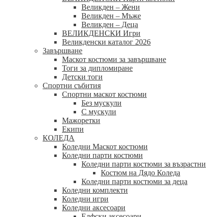
Великден – Жени
Великден – Мъже
Великден – Деца
ВЕЛИКДЕНСКИ Игри
Великденски каталог 2026
Завършване
Маскот костюми за завършване
Тоги за дипломиране
Детски тоги
Спортни събития
Спортни маскот костюми
Без мускули
С мускули
Мажоретки
Екипи
КОЛЕДА
Коледни Маскот костюми
Коледни парти костюми
Коледни парти костюми за възрастни
Костюм на Дядо Коледа
Коледни парти костюми за деца
Коледни комплекти
Коледни игри
Коледни аксесоари
Елфски аксесоари