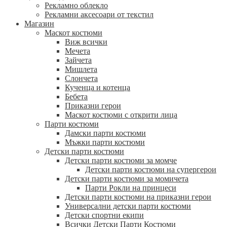
Рекламно облекло
Рекламни аксесоари от текстил
Магазин
Маскот костюми
Виж всички
Мечета
Зайчета
Мишлета
Слончета
Кученца и котенца
Бебета
Приказни герои
Маскот костюми с открити лица
Парти костюми
Дамски парти костюми
Мъжки парти костюми
Детски парти костюми
Детски парти костюми за момче
Детски парти костюми на супергерои
Детски парти костюми за момичета
Парти Рокли на принцеси
Детски парти костюми на приказни герои
Универсални детски парти костюми
Детски спортни екипи
Всички Детски Парти Костюми