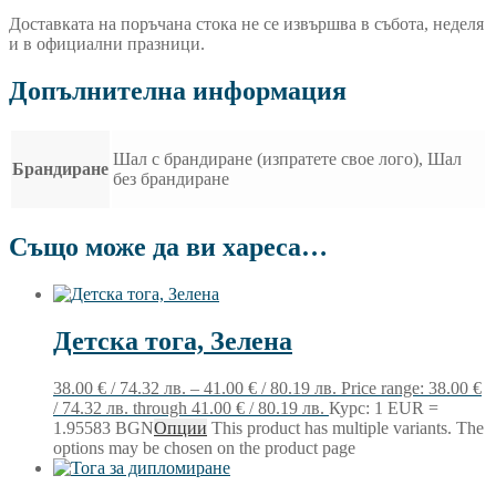
Доставката на поръчана стока не се извършва в събота, неделя
и в официални празници.
Допълнителна информация
Шал с брандиране (изпратете свое лого), Шал
Брандиране
без брандиране
Също може да ви хареса…
Детска тога, Зелена
38.00
€
/ 74.32 лв.
–
41.00
€
/ 80.19 лв.
Price range: 38.00 €
/ 74.32 лв. through 41.00 € / 80.19 лв.
Курс: 1 EUR =
1.95583 BGN
Опции
This product has multiple variants. The
options may be chosen on the product page