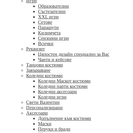
Игри
Образователни
Състезателни
XXL игри
Сетове
Парашути
Килимчета
Сензорни игри
Всички
Реквизит
Цялостен дизайн специално за Вас
Чанти и кейсове
Танцови костюми
Завършване
Коледни костюми
Коледни Маскот костюми
Коледни парти костюми
Коледни аксесоари
Коледни игри
Свети Валентин
Персонализирани
Аксесоари
Допълнение към костюми
Маски
Перуки и бради