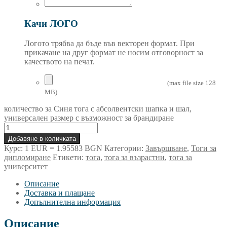
Качи ЛОГО
Логото трябва да бъде във векторен формат. При
прикачане на друг формат не носим отговорност за
качеството на печат.
(max file size 128
MB)
количество за Синя тога с абсолвентски шапка и шал,
универсален размер с възможност за брандиране
Добавяне в количката
Курс: 1 EUR = 1.95583 BGN
Категории:
Завършване
,
Тоги за
дипломиране
Етикети:
тога
,
тога за възрастни
,
тога за
университет
Описание
Доставка и плащане
Допълнителна информация
Описание