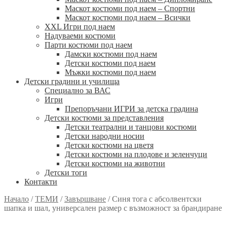
Маскот костюми под наем – Спортни
Маскот костюми под наем – Всички
XXL Игри под наем
Надуваеми костюми
Парти костюми под наем
Дамски костюми под наем
Детски костюми под наем
Мъжки костюми под наем
Детски градини и училища
Специално за ВАС
Игри
Препоръчани ИГРИ за детска градина
Детски костюми за представления
Детски театрални и танцови костюми
Детски народни носии
Детски костюми на цветя
Детски костюми на плодове и зеленчуци
Детски костюми на животни
Детски тоги
Контакти
Начало
/
ТЕМИ
/
Завършване
/
Синя тога с абсолвентски
шапка и шал, универсален размер с възможност за брандиране