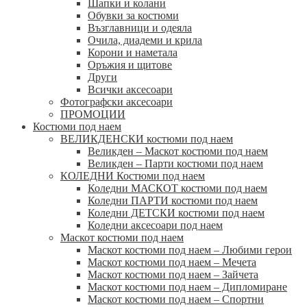
Шапки и колани
Обувки за костюми
Възглавници и одеяла
Очила, диадеми и крила
Корони и наметала
Оръжия и щитове
Други
Всички аксесоари
Фотографски аксесоари
ПРОМОЦИИ
Костюми под наем
ВЕЛИКДЕНСКИ костюми под наем
Великден – Маскот костюми под наем
Великден – Парти костюми под наем
КОЛЕДНИ Костюми под наем
Коледни МАСКОТ костюми под наем
Коледни ПАРТИ костюми под наем
Коледни ДЕТСКИ костюми под наем
Коледни аксесоари под наем
Маскот костюми под наем
Маскот костюми под наем – Любими герои
Маскот костюми под наем – Мечета
Маскот костюми под наем – Зайчета
Маскот костюми под наем – Дипломиране
Маскот костюми под наем – Спортни