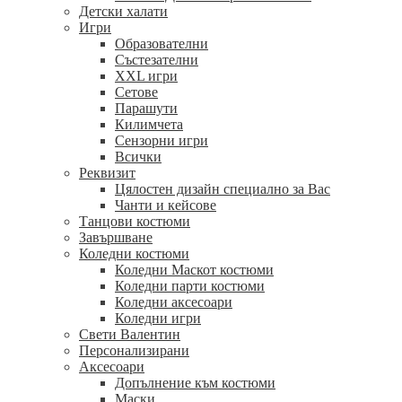
Детски халати
Игри
Образователни
Състезателни
XXL игри
Сетове
Парашути
Килимчета
Сензорни игри
Всички
Реквизит
Цялостен дизайн специално за Вас
Чанти и кейсове
Танцови костюми
Завършване
Коледни костюми
Коледни Маскот костюми
Коледни парти костюми
Коледни аксесоари
Коледни игри
Свети Валентин
Персонализирани
Аксесоари
Допълнение към костюми
Маски