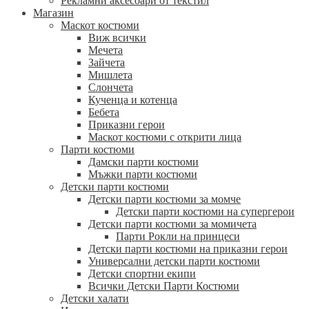
Рекламни аксесоари от текстил
Магазин
Маскот костюми
Виж всички
Мечета
Зайчета
Мишлета
Слончета
Кученца и котенца
Бебета
Приказни герои
Маскот костюми с открити лица
Парти костюми
Дамски парти костюми
Мъжки парти костюми
Детски парти костюми
Детски парти костюми за момче
Детски парти костюми на супергерои
Детски парти костюми за момичета
Парти Рокли на принцеси
Детски парти костюми на приказни герои
Универсални детски парти костюми
Детски спортни екипи
Всички Детски Парти Костюми
Детски халати