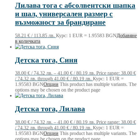
Лилава тога с абсолвентски шапка
и шал, универсален размер с
възможност за брандиране
58.21
€
/ 113.85 лв.
Курс: 1 EUR = 1.95583 BGN
Добавяне
в количката
Детска тога, Синя
38.00
€
/ 74.32 лв.
–
41.00
€
/ 80.19 лв.
Price range: 38.00 €
/ 74.32 лв. through 41.00 € / 80.19 лв.
Курс: 1 EUR =
1.95583 BGN
Опции
This product has multiple variants. The
options may be chosen on the product page
Детска тога, Лилава
38.00
€
/ 74.32 лв.
–
41.00
€
/ 80.19 лв.
Price range: 38.00 €
/ 74.32 лв. through 41.00 € / 80.19 лв.
Курс: 1 EUR =
1.95583 BGN
Опции
This product has multiple variants. The
options may be chosen on the product page