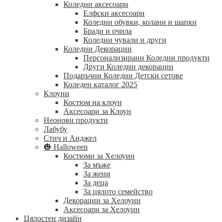
Коледни аксесоари
Елфски аксесоари
Коледни обувки, колани и шапки
Бради и очила
Коледни чували и други
Коледни Декорации
Персонализирани Коледни продукти
Други Коледни декорации
Подаръчни Коледни Детски сетове
Коледен каталог 2025
Клоуни
Костюм на клоун
Аксесоари за Клоун
Неонови продукти
Лабубу
Стич и Анджел
🎃 Halloween
Костюми за Хелоуин
За мъже
За жени
За деца
За цялото семейство
Декорации за Хелоуин
Аксесоари за Хелоуин
Цялостен дизайн