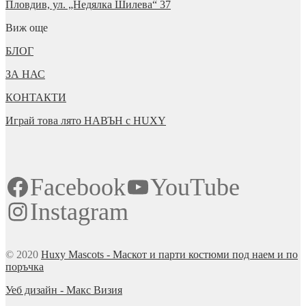
Пловдив, ул. „Недялка Шилева“ 37
Виж още
БЛОГ
ЗА НАС
КОНТАКТИ
Играй това лято НАВЪН с HUXY
Facebook
YouTube
Instagram
© 2020
Huxy Mascots - Маскот и парти костюми под наем и по
поръчка
Уеб дизайн - Макс Визия