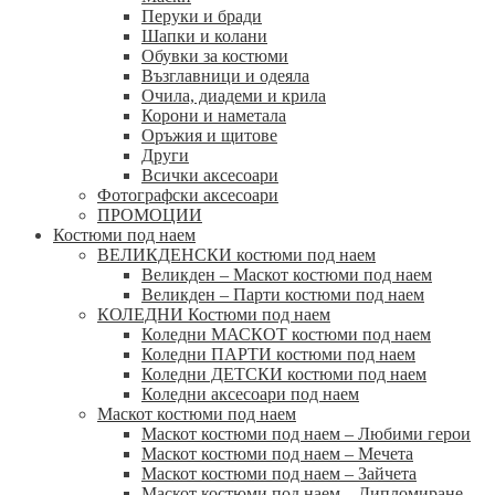
Перуки и бради
Шапки и колани
Обувки за костюми
Възглавници и одеяла
Очила, диадеми и крила
Корони и наметала
Оръжия и щитове
Други
Всички аксесоари
Фотографски аксесоари
ПРОМОЦИИ
Костюми под наем
ВЕЛИКДЕНСКИ костюми под наем
Великден – Маскот костюми под наем
Великден – Парти костюми под наем
КОЛЕДНИ Костюми под наем
Коледни МАСКОТ костюми под наем
Коледни ПАРТИ костюми под наем
Коледни ДЕТСКИ костюми под наем
Коледни аксесоари под наем
Маскот костюми под наем
Маскот костюми под наем – Любими герои
Маскот костюми под наем – Мечета
Маскот костюми под наем – Зайчета
Маскот костюми под наем – Дипломиране