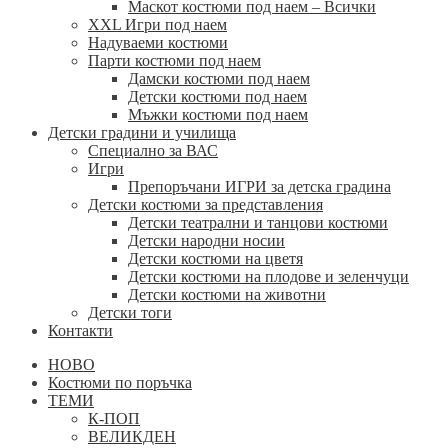
Маскот костюми под наем – Всички
XXL Игри под наем
Надуваеми костюми
Парти костюми под наем
Дамски костюми под наем
Детски костюми под наем
Мъжки костюми под наем
Детски градини и училища
Специално за ВАС
Игри
Препоръчани ИГРИ за детска градина
Детски костюми за представления
Детски театрални и танцови костюми
Детски народни носии
Детски костюми на цветя
Детски костюми на плодове и зеленчуци
Детски костюми на животни
Детски тоги
Контакти
НОВО
Костюми по поръчка
ТЕМИ
К-ПОП
ВЕЛИКДЕН