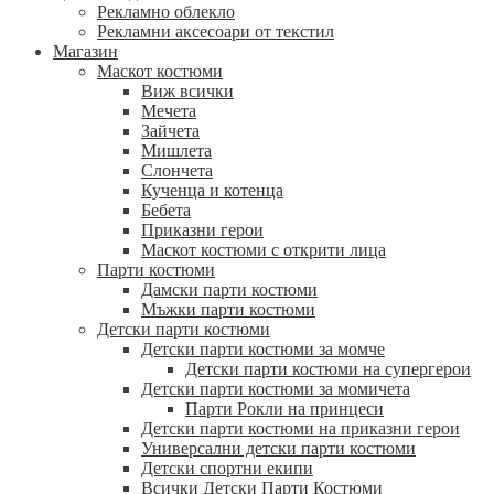
Рекламно облекло
Рекламни аксесоари от текстил
Магазин
Маскот костюми
Виж всички
Мечета
Зайчета
Мишлета
Слончета
Кученца и котенца
Бебета
Приказни герои
Маскот костюми с открити лица
Парти костюми
Дамски парти костюми
Мъжки парти костюми
Детски парти костюми
Детски парти костюми за момче
Детски парти костюми на супергерои
Детски парти костюми за момичета
Парти Рокли на принцеси
Детски парти костюми на приказни герои
Универсални детски парти костюми
Детски спортни екипи
Всички Детски Парти Костюми