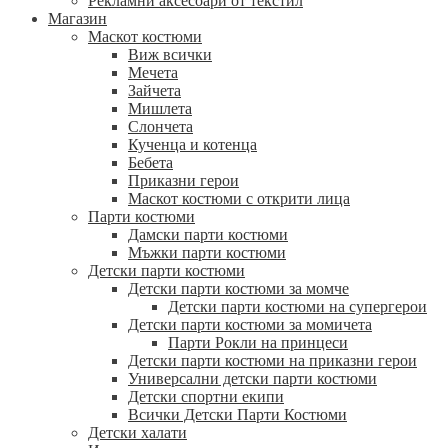
Рекламни аксесоари от текстил
Магазин
Маскот костюми
Виж всички
Мечета
Зайчета
Мишлета
Слончета
Кученца и котенца
Бебета
Приказни герои
Маскот костюми с открити лица
Парти костюми
Дамски парти костюми
Мъжки парти костюми
Детски парти костюми
Детски парти костюми за момче
Детски парти костюми на супергерои
Детски парти костюми за момичета
Парти Рокли на принцеси
Детски парти костюми на приказни герои
Универсални детски парти костюми
Детски спортни екипи
Всички Детски Парти Костюми
Детски халати