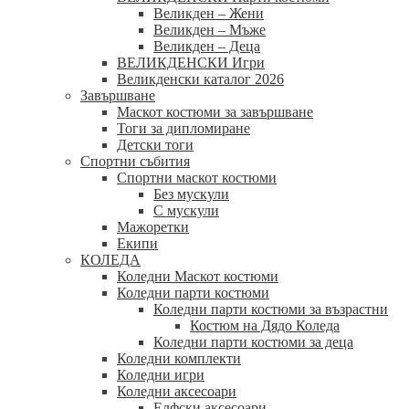
Великден – Жени
Великден – Мъже
Великден – Деца
ВЕЛИКДЕНСКИ Игри
Великденски каталог 2026
Завършване
Маскот костюми за завършване
Тоги за дипломиране
Детски тоги
Спортни събития
Спортни маскот костюми
Без мускули
С мускули
Мажоретки
Екипи
КОЛЕДА
Коледни Маскот костюми
Коледни парти костюми
Коледни парти костюми за възрастни
Костюм на Дядо Коледа
Коледни парти костюми за деца
Коледни комплекти
Коледни игри
Коледни аксесоари
Елфски аксесоари