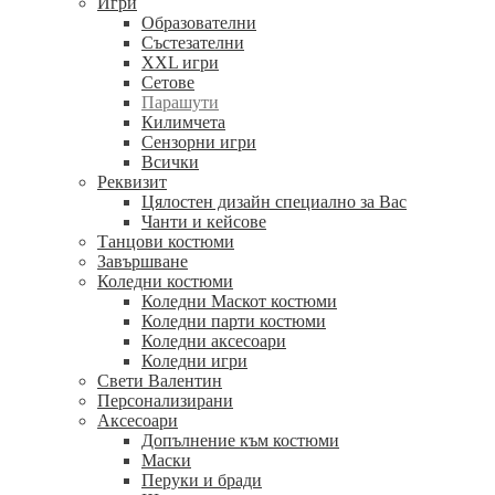
Игри
Образователни
Състезателни
XXL игри
Сетове
Парашути
Килимчета
Сензорни игри
Всички
Реквизит
Цялостен дизайн специално за Вас
Чанти и кейсове
Танцови костюми
Завършване
Коледни костюми
Коледни Маскот костюми
Коледни парти костюми
Коледни аксесоари
Коледни игри
Свети Валентин
Персонализирани
Аксесоари
Допълнение към костюми
Маски
Перуки и бради