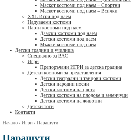
Маскот костюми под наем – Спортни
Маскот костюми под наем – Всички
XXL Игри под наем
Надуваеми костюми
Парти костюми под наем
Дамски костюми под наем
Детски костюми под наем
Мъжки костюми под наем
Детски градини и училища
Специално за ВАС
Игри
Препоръчани ИГРИ за детска градина
Детски костюми за представления
Детски театрални и танцови костюми
Детски народни носии
Детски костюми на цветя
Детски костюми на плодове и зеленчуци
Детски костюми на животни
Детски тоги
Контакти
Начало
/
Игри
/
Парашути
Парашути