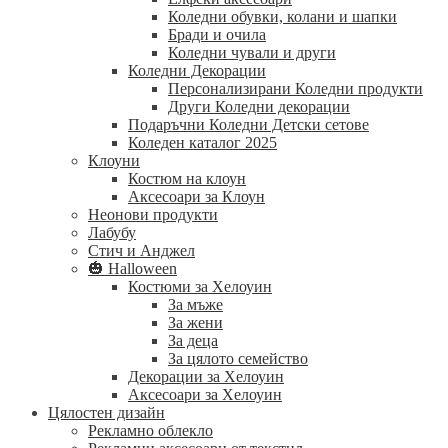
Коледни обувки, колани и шапки
Бради и очила
Коледни чували и други
Коледни Декорации
Персонализирани Коледни продукти
Други Коледни декорации
Подаръчни Коледни Детски сетове
Коледен каталог 2025
Клоуни
Костюм на клоун
Аксесоари за Клоун
Неонови продукти
Лабубу
Стич и Анджел
🎃 Halloween
Костюми за Хелоуин
За мъже
За жени
За деца
За цялото семейство
Декорации за Хелоуин
Аксесоари за Хелоуин
Цялостен дизайн
Рекламно облекло