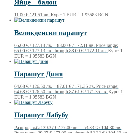
Яйце – балон
11.00
€
/ 21.51 лв.
Курс: 1 EUR = 1.95583 BGN
Великденски парашут
65.00
€
/ 127.13 лв.
–
88.00
€
/ 172.11 лв.
Price range:
65.00 € / 127.13 лв. through 88.00 € / 172.11 лв.
Курс: 1
EUR = 1.95583 BGN
Парашут Диня
64.68
€
/ 126.50 лв.
–
87.61
€
/ 171.35 лв.
Price range:
64.68 € / 126.50 лв. through 87.61 € / 171.35 лв.
Курс: 1
EUR = 1.95583 BGN
Парашут Лабубу
Разпродажба!
39.37
€
/ 77.00 лв.
–
53.33
€
/ 104.30 лв.
Price range: 39.37 € / 77.00 лв. through 53.33 € / 104.30 лв.