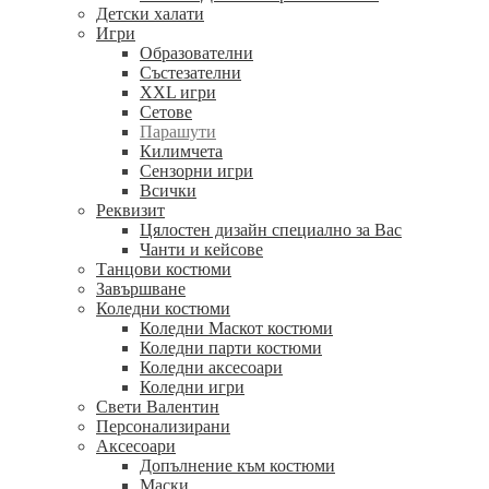
Детски халати
Игри
Образователни
Състезателни
XXL игри
Сетове
Парашути
Килимчета
Сензорни игри
Всички
Реквизит
Цялостен дизайн специално за Вас
Чанти и кейсове
Танцови костюми
Завършване
Коледни костюми
Коледни Маскот костюми
Коледни парти костюми
Коледни аксесоари
Коледни игри
Свети Валентин
Персонализирани
Аксесоари
Допълнение към костюми
Маски