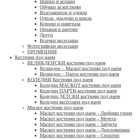
Шапки и колани
Обувки за костюми
Възглавници и одеяла
Очила, диадеми и крила
Корони и наметала
Оръжия и щитове
Други
Всички аксесоари
Фотографски аксесоари
ПРОМОЦИИ
Костюми под наем
ВЕЛИКДЕНСКИ костюми под наем
Великден – Маскот костюми под наем
Великден – Парти костюми под наем
КОЛЕДНИ Костюми под наем
Коледни МАСКОТ костюми под наем
Коледни ПАРТИ костюми под наем
Коледни ДЕТСКИ костюми под наем
Коледни аксесоари под наем
Маскот костюми под наем
Маскот костюми под наем – Любими герои
Маскот костюми под наем – Мечета
Маскот костюми под наем – Зайчета
Маскот костюми под наем – Дипломиране
Маскот костюми под наем – Спортни