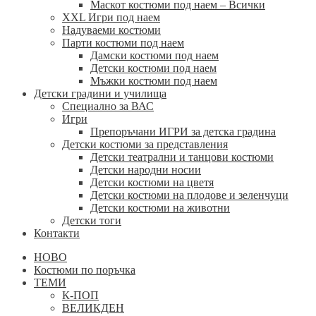
Маскот костюми под наем – Всички
XXL Игри под наем
Надуваеми костюми
Парти костюми под наем
Дамски костюми под наем
Детски костюми под наем
Мъжки костюми под наем
Детски градини и училища
Специално за ВАС
Игри
Препоръчани ИГРИ за детска градина
Детски костюми за представления
Детски театрални и танцови костюми
Детски народни носии
Детски костюми на цветя
Детски костюми на плодове и зеленчуци
Детски костюми на животни
Детски тоги
Контакти
НОВО
Костюми по поръчка
ТЕМИ
К-ПОП
ВЕЛИКДЕН