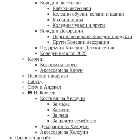
Коледни аксесоари
Елфски аксесоари
Коледни обувки, колани и шапки
Бради и очила
Коледни чували и други
Коледни Декорации
Персонализирани Коледни продукти
Други Коледни декорации
Подаръчни Коледни Детски сетове
Коледен каталог 2025
Клоуни
Костюм на клоун
Аксесоари за Клоун
Неонови продукти
Лабубу
Стич и Анджел
🎃 Halloween
Костюми за Хелоуин
За мъже
За жени
За деца
За цялото семейство
Декорации за Хелоуин
Аксесоари за Хелоуин
Цялостен дизайн