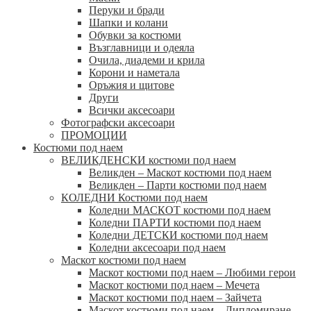
Перуки и бради
Шапки и колани
Обувки за костюми
Възглавници и одеяла
Очила, диадеми и крила
Корони и наметала
Оръжия и щитове
Други
Всички аксесоари
Фотографски аксесоари
ПРОМОЦИИ
Костюми под наем
ВЕЛИКДЕНСКИ костюми под наем
Великден – Маскот костюми под наем
Великден – Парти костюми под наем
КОЛЕДНИ Костюми под наем
Коледни МАСКОТ костюми под наем
Коледни ПАРТИ костюми под наем
Коледни ДЕТСКИ костюми под наем
Коледни аксесоари под наем
Маскот костюми под наем
Маскот костюми под наем – Любими герои
Маскот костюми под наем – Мечета
Маскот костюми под наем – Зайчета
Маскот костюми под наем – Дипломиране