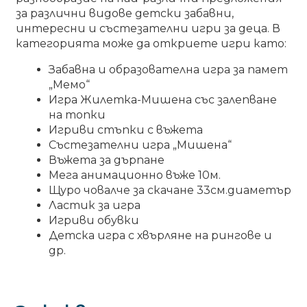
MENU
Парти костюми
EXPA
за различни видове детски забавни,
CHILD
интересни и състезателни игри за деца. В
MENU
категорията може да откриете игри като:
Детски парти костюми
EXPA
CHILD
Забавна и образователна игра за памет
MENU
Детски халати
„Мемо“
Игра Жилетка-Мишена със залепване
на топки
Игри
EXPA
CHILD
Игриви стъпки с въжета
MENU
Състезателни игра „Мишена“
Образователни
Въжета за дърпане
Мега анимационно въже 10м.
Състезателни
Щуро човалче за скачане 33см.диаметър
Ластик за игра
XXL игри
Игриви обувки
Детска игра с хвърляне на рингове и
др.
Сетове
Парашути