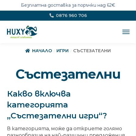
Безплатна доставка за поръчки над 62€
Skip
Skip
0876 960 706
to
to
navigation
content
НОВО
НАЧАЛО
ИГРИ
СЪСТЕЗАТЕЛНИ
Костюми по поръчка
Състезателни
ТЕМИ
EXPA
CHILD
Какво включва
MENU
Цялостен дизайн
EXPA
CHILD
категорията
MENU
Магазин
EXPA
„Състезателни игри“?
CHILD
MENU
Маскот костюми
EXPA
В категорията, може да откриете голямо
CHILD
разнообразие на най-различни предложения