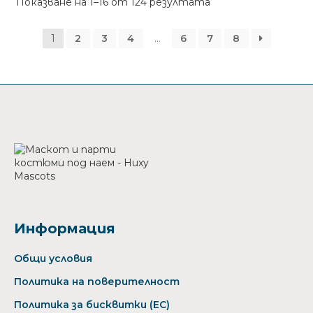
Sorted
Показване на 1–16 от 124 резултата
by
latest
1
2
3
4
…
6
7
8
Информация
Общи условия
Политика на поверителност
Политика за бисквитки (ЕС)