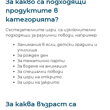
За какво са подходящи
Килимчета
продуктите в
Сензорни игри
категорията?
Всички
Състезателните игри са изключително
подходящи за различни поводи, например:
Реквизит
EXPA
Занимания в ясли, детски градини и
CHILD
училища
MENU
Танцови костюми
За рожден ден
За тематично парти
За водене на анимация
Завършване
За специални поводи
За игри на открито
Коледни костюми
EXPA
За игри на закрито
CHILD
MENU
Свети Валентин
За каква възраст са
Персонализирани