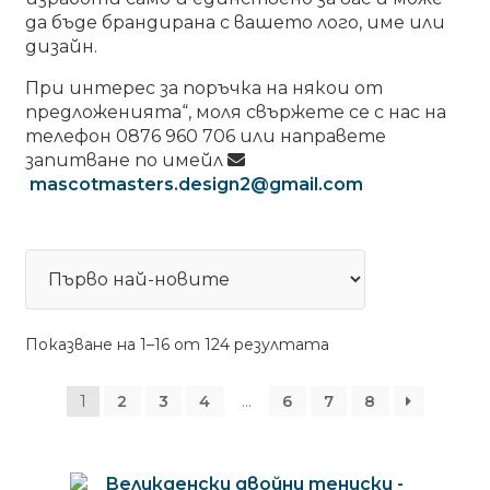
да бъде брандирана с вашето лого, име или
дизайн.
При интерес за поръчка на някои от
предложенията“, моля свържете се с нас на
телефон 0876 960 706 или направете
запитване по имейл
mascotmasters.design2@gmail.com
Sorted
Показване на 1–16 от 124 резултата
by
latest
1
2
3
4
…
6
7
8