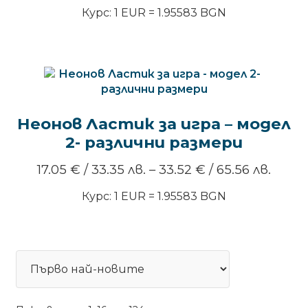
Курс: 1 EUR = 1.95583 BGN
Неонов Ластик за игра – модел
2- различни размери
Price
17.05
€
/ 33.35 лв.
–
33.52
€
/ 65.56 лв.
range
Курс: 1 EUR = 1.95583 BGN
17.05 
/
33.35 
throu
33.52
/
65.56 