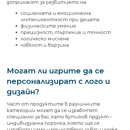
допринасят за развитието на:
социалната и емоционална
интелигентност при децата
физическите умения
прецизност, търпение и точност
логическо мислене
ловкост и бързина
Могат ли игрите да се
персонализират с лого и
дизайн?
Част от продуктите в различните
категории могат да се изработят
специално за вас, като бутиков прдукт –
индивидуална поръчка, която ще се
изработи само и единствено за вас и може