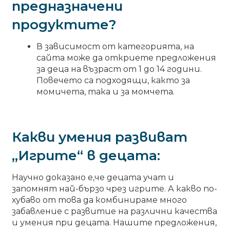
предназначени
Аксесоари
EXPA
CHILD
продуктите?
MENU
Фотографски аксесоари
В зависимост от категорията, на
сайта може да откриете предложения
ПРОМОЦИИ
за деца на възраст от 1 до 14 години.
Повечето са подходящи, както за
Костюми под наем
EXPA
момичета, така и за момчета.
CHILD
MENU
Детски градини и училища
EXPA
CHILD
MENU
Какви умения развиват
Контакти
„Игрите“ в децата:
Научно доказано е,че децата учат и
запомнят най-бързо чрез игрите. А какво по-
хубаво от това да комбинираме много
забавление с развитие на различни качества
и умения при децата. Нашите предложения,