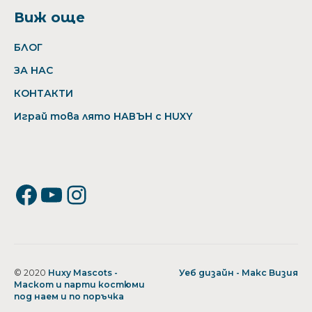
Виж още
БЛОГ
ЗА НАС
КОНТАКТИ
Играй това лято НАВЪН с HUXY
Facebook
YouTube
Instagram
© 2020
Huxy Mascots -
Уеб дизайн - Макс Визия
Маскот и парти костюми
под наем и по поръчка